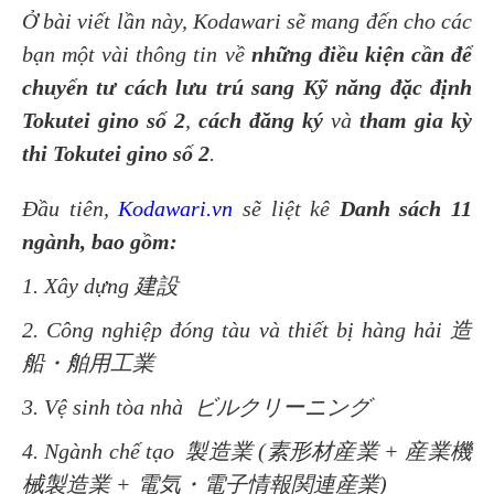
Ở bài viết lần này, Kodawari sẽ mang đến cho các
bạn một vài thông tin về
những điều kiện cần để
chuyển tư cách lưu trú sang Kỹ năng đặc định
Tokutei gino số 2
,
cách đăng ký
và
tham gia kỳ
thi Tokutei gino số 2
.
Đầu tiên,
Kodawari.vn
sẽ liệt kê
Danh sách 11
ngành, bao gồm:
1. Xây dựng 建設
2. Công nghiệp đóng tàu và thiết bị hàng hải 造
船・舶用工業
3. Vệ sinh tòa nhà
ビルクリーニング
4. Ngành chế tạo
製造業 (素形材産業 + 産業機
械製造業 + 電気・電子情報関連産業)