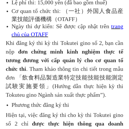
Lệ phí thi: 15,000 yên (đã bao gồm thuế)
Cơ quan tổ chức thi: （一社）外国人食品産
業技能評価機構（OTAFF）
Ngày thi dự kiến: Sẽ được cập nhật trên
trang
chủ của OTAFF
Khi đăng ký thi kỳ thi Tokutei gino số 2, bạn cần
nộp
đơn chứng minh kinh nghiệm thực tế
tương đương với cấp quản lý cho cơ quan tổ
chức thi
. Tham khảo thông tin chi tiết trong mẫu
đơn 「飲食料品製造業特定技能技能技能測定
試験実施要領」(Hướng dẫn thực hiện kỳ thi
Tokuteu gino Ngành sản xuất thực phẩm”).
Phương thức đăng ký thi
Hiện tại, việc đăng ký thi cho kỳ thi Tokutei gino
số 2 chỉ
được thực hiện thông qua doanh