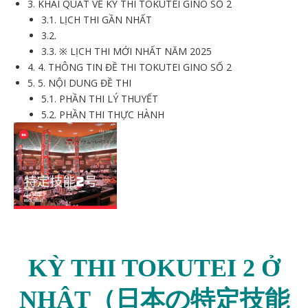
3.
KHÁI QUÁT VỀ KỲ THI TOKUTEI GINO SỐ 2
3.1.
LỊCH THI GẦN NHẤT
3.2.
3.3.
※ LỊCH THI MỚI NHẤT NĂM 2025
4.
4. THÔNG TIN ĐỀ THI TOKUTEI GINO SỐ 2
5.
5. NỘI DUNG ĐỀ THI
5.1.
PHẦN THI LÝ THUYẾT
5.2.
PHẦN THI THỰC HÀNH
KỲ THI TOKUTEI 2 Ở
NHẬT（日本の特定技能