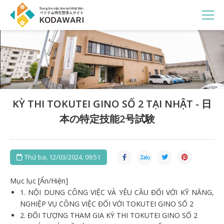
KỲ THI TOKUTEI GINO SỐ 2 TẠI NHẬT - 日
本の特定技能2号試験
Thứ ba, 12/03/2024, 09:51
Mục lục [Ẩn/Hiện]
1.
NỘI DUNG CÔNG VIỆC VÀ YÊU CẦU ĐỐI VỚI KỸ NĂNG,
NGHIỆP VỤ CÔNG VIỆC ĐỐI VỚI TOKUTEI GINO SỐ 2
2.
ĐỐI TƯỢNG THAM GIA KỲ THI TOKUTEI GINO SỐ 2