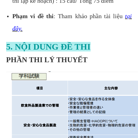
thi lập kế hoạch) : 15 câu/ Tổng 75 điểm
Phạm vi đề thi
: Tham khảo phần tài liệu
tại
đây.
5. NỘI DUNG ĐỀ THI
PHẦN THI LÝ THUYẾT