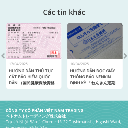
Các tin
khác
17/04/2025
10/04/2025
HƯỚNG DẪN THỦ TỤC
HƯỚNG DẪN ĐỌC GIẤY
CẮT BẢO HIỂM QUỐC
THÔNG BÁO NENKIN
DÂN （国民健康保険資格喪
ĐỊNH KỲ 「ねんきん定期
失手続き）
便」
CÔNG TY CỔ PHẦN VIỆT NAM TRADING
ベトナムトレーディング株式会社
Trụ sở Nhật Bản: 1 Chome-16-22 Toshimanishi, Higashi Ward,
Kumamoto, Nhật Bản