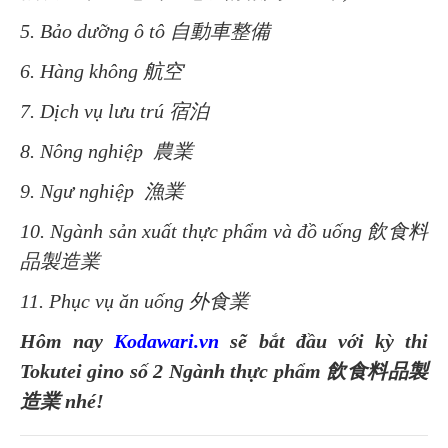
5. Bảo dưỡng ô tô 自動車整備
6. Hàng không 航空
7. Dịch vụ lưu trú 宿泊
8. Nông nghiệp
農業
9. Ngư nghiệp
漁業
10. Ngành sản xuất thực phẩm và đồ uống 飲食料
品製造業
11. Phục vụ ăn uống 外食業
Hôm nay
Kodawari.vn
sẽ bắt đầu với kỳ thi
Tokutei gino số 2 Ngành thực phẩm 飲食料品製
造業 nhé!