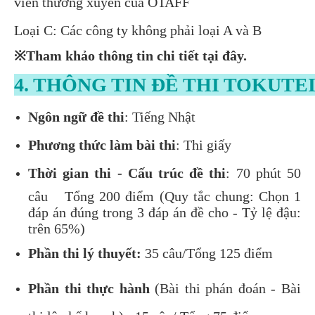
viên thường xuyên của OTAFF
Loại C: Các công ty không phải loại A và B
※
Tham khảo thông tin chi tiết
tại đây
.
4. THÔNG TIN ĐỀ THI TOKUTEI
Ngôn ngữ đề thi
: Tiếng Nhật
Phương thức làm bài thi
: Thi giấy
Thời gian thi - Cấu trúc đề thi
:
70 phút 50
câu Tổng 200 điểm (Quy tắc chung: Chọn 1
đáp án đúng trong 3 đáp án đề cho - Tỷ lệ đậu:
trên 65%)
Phần thi lý thuyết:
35 câu/Tổng 125 điểm
Phần thi thực hành
(Bài thi phán đoán - Bài