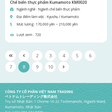
Chế biến thực phẩm Kumamoto KM0020
Ngành nghề : Ngành chế biến thực phẩm
Địa điểm làm việc : Kyushu / Kumamoto
Mức lương : 170,000 yên ~ 210,000 yên
Lượt xem :
720
2
3
4
5
6
7
8
9
10
CÔNG TY CỔ PHẦN VIỆT NAM TRADING
ベトナムトレーディング株式会社
Trụ sở Nhật Bản: 1 Chome-16-22 Toshimanishi, Higashi Ward,
Kumamoto, Nhật Bản