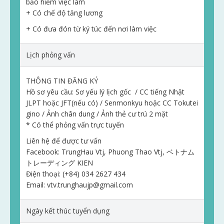
bảo hiểm việc làm
+ Có chế độ tăng lương
+ Có đưa đón từ ký túc đến nơi làm việc
Lịch phỏng vấn
THÔNG TIN ĐĂNG KÝ
Hồ sơ yêu cầu: Sơ yếu lý lịch gốc / CC tiếng Nhật
JLPT hoặc JFT(nếu có) / Senmonkyu hoặc CC Tokutei
gino / Ảnh chân dung / Ảnh thẻ cư trú 2 mặt
* Có thể phỏng vấn trực tuyến
Liên hệ để được tư vấn
Facebook: TrungHau Vtj, Phuong Thao Vtj, ベトナム
トレーディング KIEN
Điện thoại: (+84) 034 2627 434
Email:
vtv.trunghaujp@gmail.com
Ngày kết thúc tuyển dụng