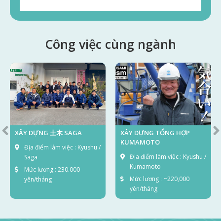
Công việc cùng ngành
XÂY DỰNG 土木 SAGA
XÂY DỰNG TỔNG HỢP
KUMAMOTO
Địa điểm làm việc : Kyushu /
Địa điểm làm việc : Kyushu /
Saga
Kumamoto
Mức lương : 230.000
Mức lương : ~220,000
yên/tháng
yên/tháng