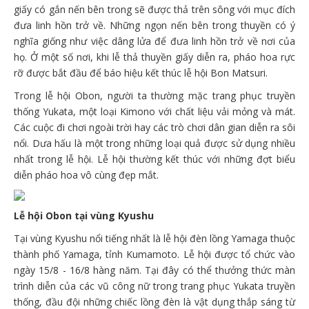
giấy có gắn nến bên trong sẽ được thả trên sông với mục đích
đưa linh hồn trở về. Những ngọn nến bên trong thuyền có ý
nghĩa giống như việc dâng lửa để đưa linh hồn trở về nơi của
họ. Ở một số nơi, khi lễ thả thuyền giấy diễn ra, pháo hoa rực
rỡ được bắt đầu để báo hiệu kết thúc lễ hội Bon Matsuri.
Trong lễ hội Obon, người ta thường mặc trang phục truyền
thống Yukata, một loại Kimono với chất liệu vải mỏng và mát.
Các cuộc đi chơi ngoài trời hay các trò chơi dân gian diễn ra sôi
nổi. Dưa hấu là một trong những loại quả được sử dụng nhiều
nhất trong lễ hội. Lễ hội thường kết thúc với những đợt biểu
diễn pháo hoa vô cùng đẹp mắt.
Lễ hội Obon tại vùng Kyushu
Tại vùng Kyushu nổi tiếng nhất là lễ hội đèn lồng Yamaga thuộc
thành phố Yamaga, tỉnh Kumamoto. Lễ hội được tổ chức vào
ngày 15/8 - 16/8 hàng năm. Tại đây có thể thưởng thức màn
trình diễn của các vũ công nữ trong trang phục Yukata truyền
thống, đầu đội những chiếc lồng đèn là vật dụng thắp sáng từ