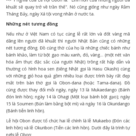
khuất sẽ quay trở về trần thế". Nó cũng giống như ngày Rằm
Tháng Bảy, ngày Xá tội vong nhân ở nước ta.
Những nét tương đồng
Nếu như ở Việt Nam có tục cúng lễ rất lớn và đốt vàng mã
dâng lên người đã khuất thì người Nhật Bản cũng có những
nét tương đồng. Đồ cúng thờ của họ là những chiếc bánh như
bánh khảo, làm từ bột gạo màu xanh, đỏ, vàng… (một nét văn
hóa ẩm thực đặc sắc của người Nhật) trông rất hấp dẫn và
thường có hình hoa sen (tiếng Nhật gọi là Hasu Okashi) cùng
với những giỏ hoa quả gồm nhiều loại được trình bày rất đẹp
mắt trên bàn thờ gọi là Obon-dana (hoặc Tama-dana). Đồ
cúng được thay đổi mỗi ngày, ngày 13 là Mukaedango (Bánh
đón linh hồn); ngày 14 là Ohagi (Một loại bánh bột gạo); ngày
15 là Soumen (Bún làm bằng bột mì) và ngày 16 là Okuridango
(Bánh tiễn linh hồn).
Lễ hội Obon được tổ chức hai lễ chính là lễ Mukaebo (Đón các
linh hồn) và lễ Okuribon (Tiễn các linh hồn). Dưới đây là trình tự
nghi lễ Obon: