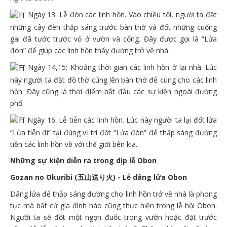
Ngày 13: Lễ đón các linh hồn. Vào chiều tối, người ta đặt
những cây đèn thắp sáng trước bàn thờ và đốt những cuống
gai đã tước trước vỏ ở vườn và cổng. Đây được gọi là “Lửa
đón” để giúp các linh hồn thấy đường trở về nhà.
Ngày 14,15: Khoảng thời gian các linh hồn ở lại nhà. Lúc
này người ta đặt đồ thờ cúng lên bàn thờ để cúng cho các linh
hồn. Đây cũng là thời điểm bắt đầu các sự kiện ngoài đường
phố.
Ngày 16: Lễ tiễn các linh hồn. Lúc này người ta lại đốt lửa
“Lửa tiễn đi” tại đúng vị trí đốt “Lửa đón” để thắp sáng đường
tiễn các linh hồn về với thế giới bên kia.
Những sự kiện diễn ra trong dịp lễ Obon
Gozan no Okuribi (五山送り火) - Lễ dâng lửa Obon
Dâng lửa để thắp sáng đường cho linh hồn trở về nhà là phong
tục mà bất cứ gia đình nào cũng thực hiện trong lễ hội Obon.
Người ta sẽ đốt một ngọn đuốc trong vườn hoặc đặt trước