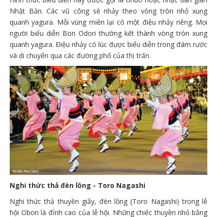
Nhật Bản. Các vũ công sẽ nhảy theo vòng tròn nhỏ xung
quanh yagura. Mỗi vùng miền lại có một điệu nhảy riêng. Mọi
người biểu diễn Bon Odori thường kết thành vòng tròn xung
quanh yagura. Điệu nhảy có lúc được biểu diễn trong đám rước
và di chuyển qua các đường phố của thị trấn.
Nghi thức thả đèn lồng - Toro Nagashi
Nghi thức thả thuyền giấy, đèn lồng (Toro Nagashi) trong lễ
hội Obon là đỉnh cao của lễ hội. Những chiếc thuyền nhỏ bằng