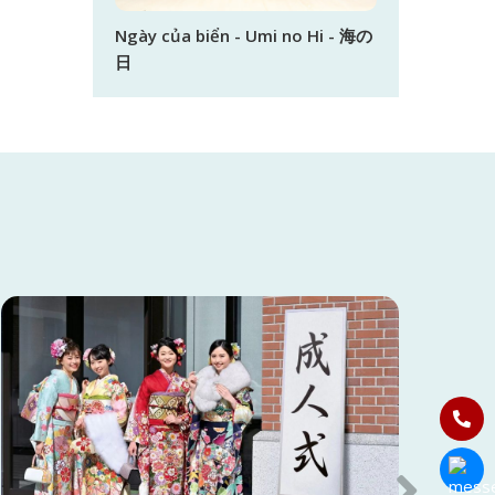
Ngày của biển - Umi no Hi - 海の
日
Hotline:
Chat với