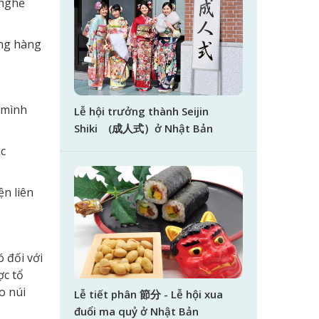
 nghề
ống hàng
a mình
Lễ hội trưởng thành Seijin
Shiki (成人式）ở Nhật Bản
ác
ện liên
 đối với
ợc tổ
o núi
Lễ tiết phân 節分 - Lễ hội xua
đuổi ma quỷ ở Nhật Bản