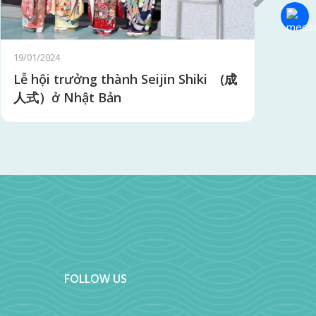
Chat với
13/01/2024
13/
Lễ hội Obon - Nhật Bản
Ng
FOLLOW US