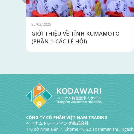
02/02/2024
Lễ tiết phân 節分 - Lễ hội xua đuổi
ma quỷ ở Nhật Bản
CÔNG TY CỔ PHẦN VIỆT NAM TRADING
ベトナムトレーディング株式会社
Trụ sở Nhật Bản: 1 Chome-16-22 Toshimanishi, Higas