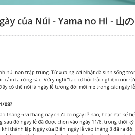
gày của Núi - Yama no Hi - 山
ình núi non trập trùng. Từ xưa người Nhật đã sinh sống tro
i, cảm tạ rừng sâu. Với ý nghĩ “tạo cơ hội trải nghiệm núi rừ
Đây có thể nói là ngày lễ tương đối mới mẻ trong các ngày l
1/08?
ào tháng 6 vì tháng này chưa có ngày lễ nào, hoặc đặt kế ti
ng sau đó ngày lễ đã được chọn vào ngày 11/8, trong thời kỳ 
khi thành lập Ngày của Biển, ngày lễ vào tháng 8 đã ra đời