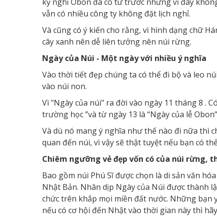
kỳ nghỉ Obon đã có từ trước nhưng vì đây không
vẫn có nhiều công ty không đặt lịch nghỉ.
Và cũng có ý kiến cho rằng, vì hình dạng chữ Há
cây xanh nên dễ liên tưởng nên núi rừng.
Ngày của Núi - Một ngày với nhiều ý nghĩa
Vào thời tiết đẹp chúng ta có thể đi bộ và leo n
vào núi non.
Vì "Ngày của núi" ra đời vào ngày 11 tháng 8 . C
trường học ”và từ ngày 13 là “Ngày của lễ Obon”
Và dù nó mang ý nghĩa như thế nào đi nữa thì ch
quan đến núi, vì vậy sẽ thật tuyệt nếu bạn có t
Chiêm ngưỡng vẻ đẹp vốn có của núi rừng, t
Bao gồm núi Phú Sĩ được chọn là di sản văn hóa 
Nhật Bản. Nhân dịp Ngày của Núi được thành lập, 
chức trên khắp mọi miền đất nước. Những bạn yê
nếu có cơ hội đến Nhật vào thời gian này thì hãy