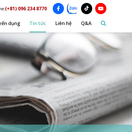
(+81) 096 234 8770
ne:
yển dụng
Tin tức
Liên hệ
Q&A