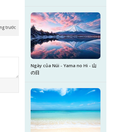
ang trước
Ngày của Núi - Yama no Hi - 山
の日