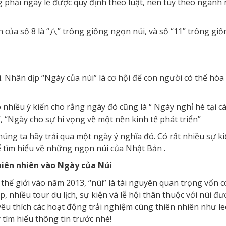
 phải ngày lễ được quy định theo luật, nên tùy theo ngành
n của số 8 là “八” trông giống ngọn núi, và số “11” trông gi
úi. Nhân dịp “Ngày của núi” là cơ hội để con người có thể hò
ó nhiều ý kiến cho rằng ngày đó cũng là “ Ngày nghỉ hè tại c
, “Ngày cho sự hi vọng về một nền kinh tế phát triển”
úng ta hãy trải qua một ngày ý nghĩa đó. Có rất nhiều sự ki
hể tìm hiểu về những ngọn núi của Nhật Bản .
hiên nhiên vào Ngày của Núi
thế giới vào năm 2013, “núi” là tài nguyên quan trọng vốn có
nhiều tour du lịch, sự kiện và lễ hội thân thuộc với núi đư
u thích các hoạt động trải nghiệm cùng thiên nhiên như le
 tìm hiểu thông tin trước nhé!