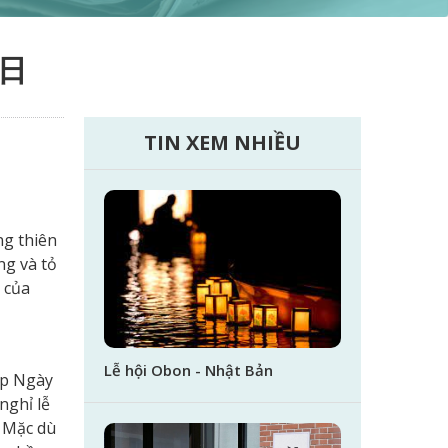
の日
TIN XEM NHIỀU
ng thiên
ng và tỏ
ễ của
Lễ hội Obon - Nhật Bản
ếp Ngày
nghỉ lễ
. Mặc dù