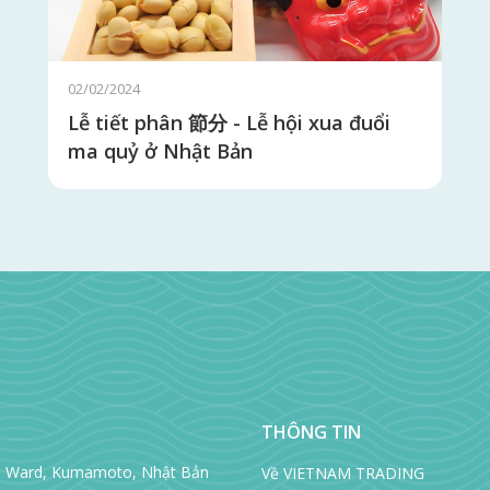
19/01/2024
Lễ hội trưởng thành Seijin Shiki (成
人式）ở Nhật Bản
THÔNG TIN
hi Ward, Kumamoto, Nhật Bản
Về VIETNAM TRADING