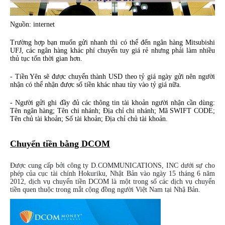
Nguồn: internet
Trường hợp bạn muốn gửi nhanh thì có thể đến ngân hàng Mitsubishi
UFJ, các ngân hàng khác phí chuyển tuy giá rẻ nhưng phải làm nhiều
thủ tục tốn thời gian hơn.
- Tiền Yên sẽ được chuyển thành USD theo tỷ giá ngày gửi nên người
nhận có thể nhận được số tiền khác nhau tùy vào tỷ giá nữa.
- Người gửi ghi đầy đủ các thông tin tài khoản người nhận cần dùng:
Tên ngân hàng; Tên chi nhánh; Địa chỉ chi nhánh; Mã SWIFT CODE;
Tên chủ tài khoản; Số tài khoản; Địa chỉ chủ tài khoản.
Chuyển tiền bằng DCOM
Được cung cấp bởi công ty D.COMMUNICATIONS, INC dưới sự cho
phép của cục tài chính Hokuriku, Nhật Bản vào ngày 15 tháng 6 năm
2012, dịch vụ chuyển tiền DCOM là một trong số các dịch vụ chuyển
tiền quen thuộc trong mắt cộng đồng người Việt Nam tại Nhậ
Bản.