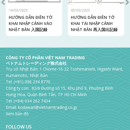
14/03/2025
05/03/2025
HƯỚNG DẪN ĐIỀN TỜ
HƯỚNG DẪN ĐIỀN TỜ
KHAI NHẬP CẢNH VÀO
KHAI TÁI NHẬP CẢNH
NHẬT BẢN 入国記録
NHẬT BẢN 再入国出記録
CÔNG TY CỔ PHẦN VIỆT NAM TRADING
ベトナムトレーディング株式会社
Trụ sở Nhật Bản: 1 Chome-16-22 Toshimanishi, Higashi Ward,
Kumamoto, Nhật Bản
Tel: (+81) 096 234 8770
Công ty con: 82/6 Đường số 15, Khu phố 9, Phường Bình
Hưng Hòa, Quận Bình Tân, TP Hồ Chí Minh
Tel: (+84) 034 262 7434
Email:
kodawari@vietnamtrading.co.jp
Xem bản đồ
FOLLOW US