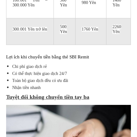
100.001 Yên –
500
1480
980 Yên
300.000 Yên
Yên
Yên
500
2260
300.001 Yên trở lên
1760 Yên
Yên
Yên
Lợi ích khi chuyển tiền bằng thẻ SBI Remit
Chi phí giao dịch rẻ
Có thể thực hiện giao dịch 24/7
Toàn bộ giao dịch đều có ưu đãi
Nhận tiền nhanh
Tuyệt đối không chuyển tiền tay ba