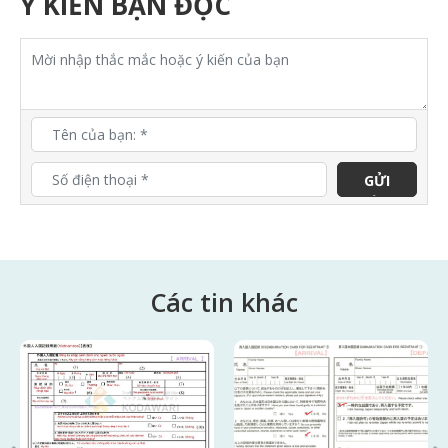
Ý KIẾN BẠN ĐỌC
GỬI
ĐÁNH
GIÁ
Các tin
khác