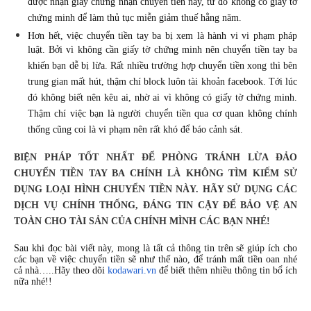
được nhận giấy chứng nhận chuyển tiền này, từ đó không có giấy tờ
chứng minh để làm thủ tục miễn giảm thuế hằng năm.
Hơn hết, việc chuyển tiền tay ba bị xem là hành vi vi phạm pháp
luật. Bởi vì không cần giấy tờ chứng minh nên chuyển tiền tay ba
khiến bạn dễ bị lừa. Rất nhiều trường hợp chuyển tiền xong thì bên
trung gian mất hút, thậm chí block luôn tài khoản facebook. Tới lúc
đó không biết nên kêu ai, nhờ ai vì không có giấy tờ chứng minh.
Thậm chí việc bạn là người chuyển tiền qua cơ quan không chính
thống cũng coi là vi phạm nên rất khó để báo cảnh sát.
BIỆN PHÁP TỐT NHẤT ĐỂ PHÒNG TRÁNH LỪA ĐẢO
CHUYỂN TIỀN TAY BA CHÍNH LÀ KHÔNG TÌM KIẾM SỬ
DỤNG LOẠI HÌNH CHUYỂN TIỀN NÀY. HÃY SỬ DỤNG CÁC
DỊCH VỤ CHÍNH THỐNG, ĐÁNG TIN CẬY ĐỂ BẢO VỆ AN
TOÀN CHO TÀI SẢN CỦA CHÍNH MÌNH CÁC BẠN NHÉ!
Sau khi đọc bài viết này, mong là tất cả thông tin trên sẽ giúp ích cho
các bạn về việc chuyển tiền sẽ như thế nào, để tránh mất tiền oan nhé
cả nhà…..Hãy theo dõi
kodawari.vn
để biết thêm nhiều thông tin bổ ích
nữa nhé!!