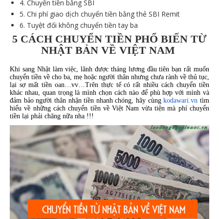
4.
Chuyển tiền bằng SBI
5.
Chi phí giao dịch chuyển tiền bằng thẻ SBI Remit
6.
Tuyệt đối không chuyển tiền tay ba
5 CÁCH CHUYỂN TIỀN PHỔ BIẾN TỪ
NHẬT BẢN VỀ VIỆT NAM
Khi sang Nhật làm việc, lãnh được tháng lương đầu tiên bạn rất muốn
chuyển tiền về cho ba, mẹ hoặc người thân nhưng chưa rành về thủ tục,
lại sợ mất tiền oan…vv…Trên thực tế có rất nhiều cách chuyển tiền
khác nhau, quan trọng là mình chọn cách nào để phù hợp với mình và
đảm bảo người thân nhận tiền nhanh chóng, hãy cùng
kodawari.vn
tìm
hiểu về những cách chuyển tiền về Việt Nam vừa tiện mà phí chuyển
tiền lại phải chăng nữa nha !!!