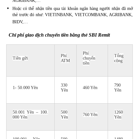
AGRIBANK,…
Hoặc có thể nhận tiền qua tài khoản ngân hàng người nhận đã mở
thẻ trước đó như: VIETINBANK, VIETCOMBANK, AGRIBANK,
BIDV,…
Chi phí giao dịch chuyển tiền bằng thẻ SBI Remit
Phí
Phí
Tổng
Tiền gửi
chuyển
ATM
cộng
tiền
330
790
1- 50.000 Yên
460 Yên
Yên
Yên
50.001 Yên – 100.
500
1260
760 Yên
000 Yên
Yên
Yên