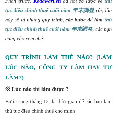
Phần trước,
Kodawari.vn
đã nói sơ lược về
thủ
tục điều chỉnh thuế cuối năm 年末調整
rồi, lần
này sẽ là những
quy trình, các bước để làm
thủ
tục điều chỉnh thuế cuối năm 年末調整
, các bạn
cùng vào xem nhé!
QUY TRÌNH LÀM THẾ NÀO? (LÀM
LÚC NÀO, CÔNG TY LÀM HAY TỰ
LÀM?)
※ Lúc nào thì làm được ?
Bước sang tháng 12, là thời gian để các bạn làm
thủ tục điều chỉnh thuế cho mình