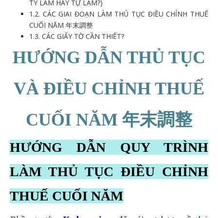
TY LÀM HAY TỰ LÀM?)
1.2.
CÁC GIAI ĐOẠN LÀM THỦ TỤC ĐIỀU CHỈNH THUẾ
CUỐI NĂM 年末調整
1.3.
CÁC GIẤY TỜ CẦN THIẾT?
HƯỚNG DẪN THỦ TỤC
VÀ ĐIỀU CHỈNH THUẾ
CUỐI NĂM 年末調整
HƯỚNG DẪN QUY TRÌNH
LÀM THỦ TỤC ĐIỀU CHỈ
NH
THUẾ CUỐI NĂM