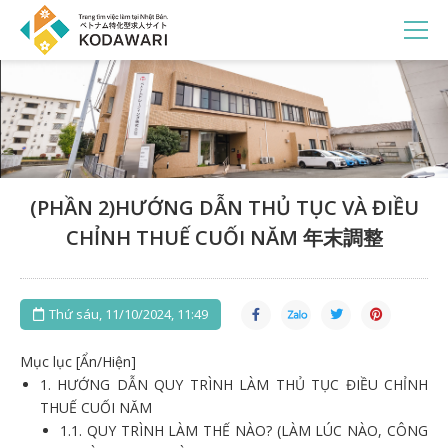
(PHẦN 2)HƯỚNG DẪN THỦ TỤC VÀ ĐIỀU
CHỈNH THUẾ CUỐI NĂM 年末調整
Thứ sáu, 11/10/2024, 11:49
Mục lục [Ẩn/Hiện]
1.
HƯỚNG DẪN QUY TRÌNH LÀM THỦ TỤC ĐIỀU CHỈNH
THUẾ CUỐI NĂM
1.1.
QUY TRÌNH LÀM THẾ NÀO? (LÀM LÚC NÀO, CÔNG