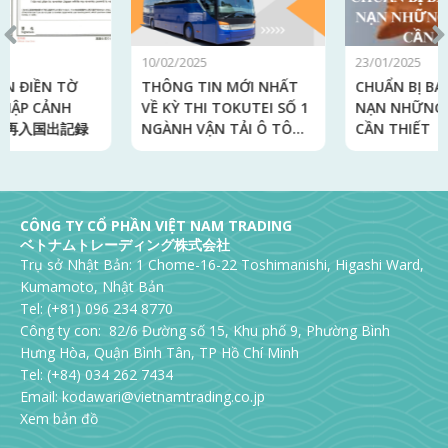
10/02/2025
23/01/2025
THÔNG TIN MỚI NHẤT
CHUẨN BỊ BALO ĐI LÁNH
VỀ KỲ THI TOKUTEI SỐ 1
NẠN NHỮNG VẬT DỤNG
NGÀNH VẬN TẢI Ô TÔ
CẦN THIẾT
TẠI VIỆT NAM 自動車運送
業分野特定技能1号評価試
験
CÔNG TY CỔ PHẦN VIỆT NAM TRADING
ベトナムトレーディング株式会社
Trụ sở Nhật Bản: 1 Chome-16-22 Toshimanishi, Higashi Ward,
Kumamoto, Nhật Bản
Tel: (+81) 096 234 8770
Công ty con: 82/6 Đường số 15, Khu phố 9, Phường Bình
Hưng Hòa, Quận Bình Tân, TP Hồ Chí Minh
Tel: (+84) 034 262 7434
Email:
kodawari@vietnamtrading.co.jp
Xem bản đồ